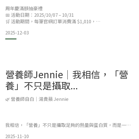
周年慶滿額抽豪禮
📅 活動日期：2025/10/07 – 10/31
這篇文章將帶你從「蛋白質」的基本概念開始，逐步了解蛋白
🛒 活動期間，每筆官網訂單消費滿 $1,010，
粉的種類、挑選重點與最佳補充時機，幫助你一次搞懂蛋白粉
即可獲得抽獎 1 次（每筆訂單最高累積 5 次）。
怎麼選、怎麼吃、吃多少，讓健康管理變得更容易！ 一、為什
2025-12-03
麼我們需要蛋白質？
🎯 獎項包含：
🥛 newfit 比益比優纖蛋白飲（盒裝）× 1 名（價值 $999）
💰 向日芽官網購物金 × 1 名（價值 $1,000）
🌸 CollaShine 三胜肽晶潤膠原粉 × 1 名（價值 $1,680）
「蛋白質」是人體每日必需的三大營養素之一（碳水化合物、
🐟 PUREPEAK 卓曜 智憶達 LPC-DHA × 1 名（
脂肪、蛋白質)，它
營養師Jennie｜我相信，「營
養」不只是攝取...
🌿 營養師自白｜湯貴蘋 Jennie
我相信，「營養」不只是攝取足夠的熱量與蛋白質，而是一種
對身體的溫柔理解。
2025-11-10