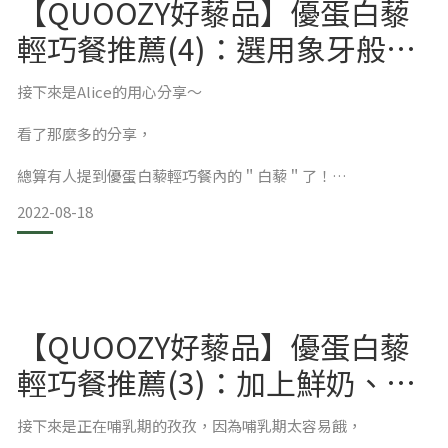
【QUOOZY好藜品】優蛋白藜
羽滴推薦指數❤❤❤❤🤍
輕巧餐推薦(4)：選用象牙般的
白藜麥，小小一包便有豐富蛋
接下來是Alice的用心分享～
白質與膳食纖維
羽滴是一個不喜歡奶粉的人，但我有努力喝完來測評喔，測評
🌿加入 向日芽 的契機
看了那麼多的分享，
標準是以一個平常能接受奶粉的人的角度去寫的喔!!
總算有人提到優蛋白藜輕巧餐內的＂白藜＂了！
初次接觸向日芽，是因為一位同事推薦我試試「newfi
2022-08-18
Alice不但注重產品成分，還很細心分享沖泡方式！
舒服且漂亮的第一印象
如象牙般的白藜麥
【QUOOZY好藜品】優蛋白藜
是的，拿到產品時立馬先看成分
出貨還蠻快的，22號接到MAIL說出貨了25號拿到了(包含假
日)，
輕巧餐推薦(3)：加上鮮奶、燕
選用的是白藜麥-象牙藜
麥片也是搭，真的有飽足感！
第一眼看到，包裝很漂亮，打開來有10小包，所有的配色也很
接下來是正在哺乳期的孜孜，因為哺乳期太容易餓，
顏色就像是象牙一般的乳白色，口感比較鬆軟，穀物香氣比較
舒服，很漂亮，因為當