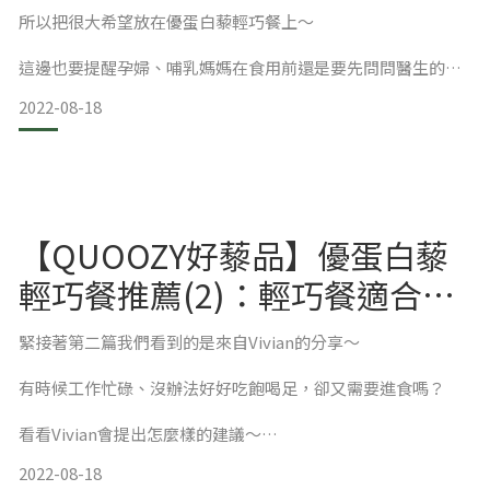
明顯
所以把很大希望放在優蛋白藜輕巧餐上～
這邊也要提醒孕婦、哺乳媽媽在食用前還是要先問問醫生的建
議喔！
2022-08-18
低碳水、高蛋白，減脂輕鬆帶著走
產品包裝走一個簡約風，30g隨身包方便攜帶
小小一包蛋白質與膳食纖維超級豐富
不論哪種溫度，都喝的到滿足
【QUOOZY好藜品】優蛋白藜
藜麥富含豐富蛋白質與多種營養素與其他穀物相比，低碳水、
因為在哺乳期間，一開始喝了半杯，剩下半杯冰起來隔天喝，
高蛋白的特性超級符合目
輕巧餐推薦(2)：輕巧餐適合工
兩種溫度喝起來都別具風味，不會太甜，濃度也剛剛好，味道
作忙碌、愛好宵夜的朋友們
緊接著第二篇我們看到的是來自Vivian的分享～
很香，是我喜歡的奶昔味道！
有時候工作忙碌、沒辦法好好吃飽喝足，卻又需要進食嗎？
看看Vivian會提出怎麼樣的建議～
2022-08-18
除了經典原味，鮮奶、燕麥也是也是絕配