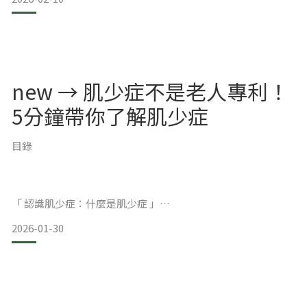
（隨機出貨，可累贈）
📲 兌換方式 至 <官方 LINE> 由小編協助兌換獎項
📝 兌換步驟
1️⃣ 將獲得的 集字卡圖片 上傳給小編
2️⃣ 核對卡片隨機編號
3️⃣ 字卡完成兌換後即作廢
new → 肌少症不是老人專利！
（不可重複使用）
🎁 獎項說明🌱 集字小確幸
5分鐘帶你了解肌少症
🔖 集滿 相同字卡 5
目錄
「 認識肌少症：什麼是肌少症 」
2026-01-30
「 肌少症3分鐘自我檢測 」