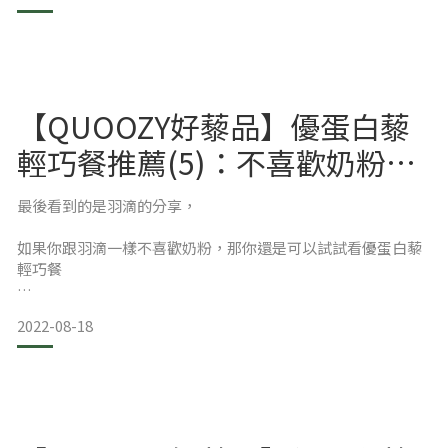
過去，不論是在臨床照護病人，或是營養諮詢門診、社區講
課。
【QUOOZY好藜品】優蛋白藜
輕巧餐推薦(5)：不喜歡奶粉的
我學到最重要的一件事「健康，必須落實在日常裡」。
人也能接受，好入口的藜麥代
最後看到的是羽滴的分享，
餐
如果你跟羽滴一樣不喜歡奶粉，那你還是可以試試看優蛋白藜
輕巧餐
每一次的飲食選擇，都是給身體的一份回饋。
味道好聞、喝起來好入口！
2022-08-18
我希望能讓營養不再只是數字與配方，而是能貼近生活、讓人
QUOOZY 向日芽-好藜品優蛋白藜輕巧餐
願意持續實踐的習慣。