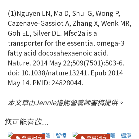
(1)Nguyen LN, Ma D, Shui G, Wong P,
Cazenave-Gassiot A, Zhang X, Wenk MR,
Goh EL, Silver DL. Mfsd2a is a
transporter for the essential omega-3
fatty acid docosahexaenoic acid.
Nature. 2014 May 22;509(7501):503-6.
doi: 10.1038/nature13241. Epub 2014
May 14. PMID: 24828044.
本文章由Jennie捲妮營養師審稿提供。
您可能喜歡...
會員獨享
會員獨享