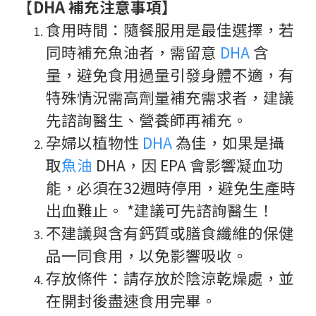
【
DHA 補充注意事項】
食用時間：隨餐服用是最佳選擇，若
同時補充魚油者，需留意
DHA
含
量，避免食用過量引發身體不適，有
特殊情況需高劑量補充需求者，建議
先諮詢醫生、營養師再補充。
孕婦以植物性
DHA
為佳，如果是攝
取
魚油
DHA，因 EPA 會影響凝血功
能，必須在32週時停用，避免生產時
出血難止。 *建議可先諮詢醫生！
不建議與含有鈣質或膳食纖維的保健
品一同食用，以免影響吸收。
存放條件：請存放於陰涼乾燥處，並
在開封後盡速食用完畢。