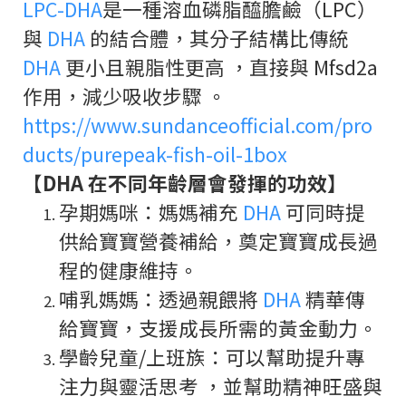
LPC-DHA
是一種溶血磷脂醯膽鹼（LPC）
與
DHA
的結合體，其分子結構比傳統
DHA
更小且親脂性更高 ，直接與 Mfsd2a
作用，減少吸收步驟 。
https://www.sundanceofficial.com/pro
ducts/purepeak-fish-oil-1box
【DHA 在不同年齡層會發揮的功效】
孕期媽咪：媽媽補充
DHA
可同時提
供給寶寶營養補給，奠定寶寶成長過
程的健康維持。
哺乳媽媽：透過親餵將
DHA
精華傳
給寶寶，支援成長所需的黃金動力。
學齡兒童/上班族：可以幫助提升專
注力與靈活思考 ，並幫助精神旺盛與