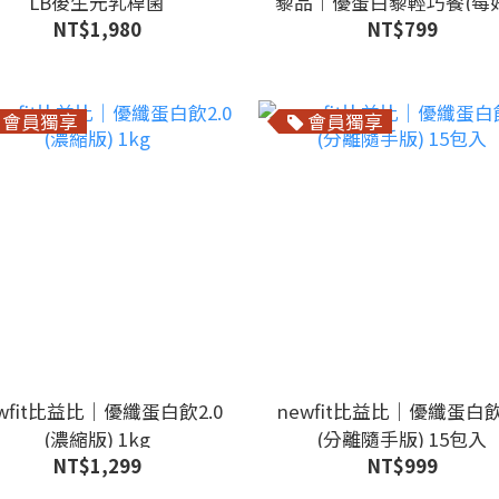
LB後生元乳桿菌
藜品｜優蛋白藜輕巧餐(莓
NT$1,980
NT$799
光)
會員獨享
會員獨享
wfit比益比｜優纖蛋白飲2.0
newfit比益比｜優纖蛋白飲
(濃縮版) 1kg
(分離隨手版) 15包入
NT$1,299
NT$999