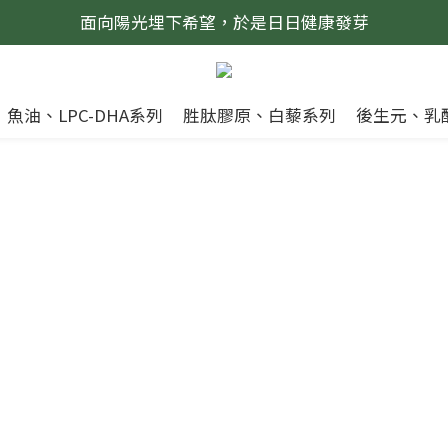
面向陽光埋下希望，於是日日健康發芽
魚油、LPC-DHA系列
胜肽膠原、白藜系列
後生元、乳