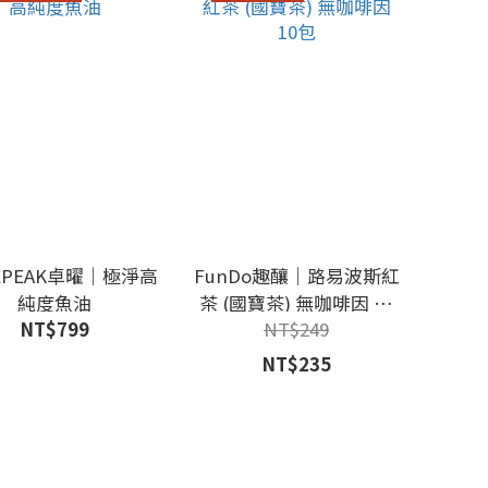
EPEAK卓曜｜極淨高
FunDo趣釀｜路易波斯紅
純度魚油
茶 (國寶茶) 無咖啡因 10
NT$799
NT$249
包
NT$235