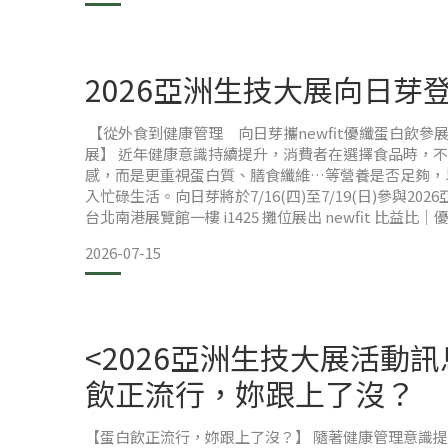
2026亞洲生技大展向日芽登
【從外食到健康管理 向日芽攜newfit優纖蛋白飲參
展】 近年健康意識持續提升，消費者在選擇食品時，
感，而是更重視蛋白質、膳食纖維…等營養是否足夠，
入忙碌生活。向日芽將於7/16(四)至7/19(日)參與20
台北南港展覽館一樓 i1425 攤位展出 newfit 比益
品牌在日常營養補充上的產品理念，並與民眾及產業夥
2026-07-15
的新趨勢。 亞洲生技大展為亞洲具代表性的生技產業
技醫藥、保健食品、智慧健
<2026亞洲生技大展活動訊
飲正流行，妳跟上了沒？
【蛋白飲正流行，妳跟上了沒？】 隨著健康管理意識