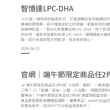
智憶達LPC-DHA
◎睡前可以喝嗎？⭕可以，不過建議至少睡前30
"LPC是一個特殊的脂質形式，它能順暢的支持健康的
養補給更精準，這不僅是技術上的突破，更能有效的調
助精神旺盛。" 我向大家推薦這款LPC-DHA，除了有
◎沒有搖搖杯可以嗎？⭕可以
的支持，還有添加專利來源 LPC-DHA，精選挪威大
取，成分來源非常天然乾淨，我非常的放心。
◎可以用熱水泡嗎？❌不可以
2026-06-22
◎會不會容易脹氣？✔️依造每個人的敏感而定，但整體
分
官網｜端午節限定商品任2
🌿 端午節限定商品任2件9折 🍲肉粽、鹼粽…，美食
三嗎？ 🚣‍♂️「高纖、低油、少鹽、少沾醬」~把握四原
慶美食！ 🎊端午節限定商品任2件9折 適當搭配蛋白
產品更能幫助身體機能調節。 優惠商品：newfit比益比
好藜品系列、BENEFITS10食益食億系列。