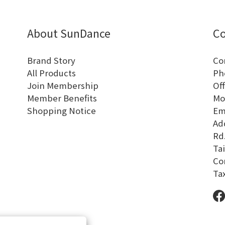
About SunDance
Co
Brand Story
Co
All Products
Ph
Join Membership
Off
Member Benefits
Mo
Shopping Notice
Em
Add
Rd.
Tai
Co
Ta