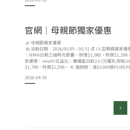
✅魚膠原蛋白🐟(除白金)：養顏美容拒絕化學添加！
不管是運動後修復，還是日常保養，這一包就足夠！
​以下兩點分享給大家
第一點：增加阻力訓練，譬如：舉啞鈴、深蹲或是用家
立坐下。
官網｜母親節獨家優惠
第二點：攝取足夠的蛋白質，譬如：雞蛋、豆腐、或者
這個是我幫家人選的祕密武器，也分享給大家！
🌿 母親節獨家優惠
比益比的蛋白飲，
📅 活動日期：2026/05/05 – 05/31 👒 I人型媽媽獨家優惠
｜NMN白藜之鑰時光膠囊，原價$1,980，特價$1,299。
家優惠：newfit比益比｜優纖蛋白飲2.0 (分離乳清版)1
$1,799，特價$1,599。 ​🎯 滿額贈：滿$3.000贈PUR
高純度魚油乙盒。 🌱 注意事項
2026-04-30
向日芽保留隨時修改、變更、暫停或終止本活動內容之
以官網公告為準。