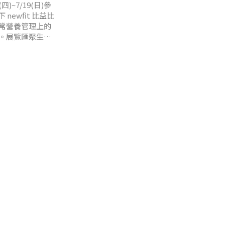
~7/19(日)參
newfit 比益比
常營養管理上的
。展覽匯聚生
產業交流平台之
素，而膳食纖維則