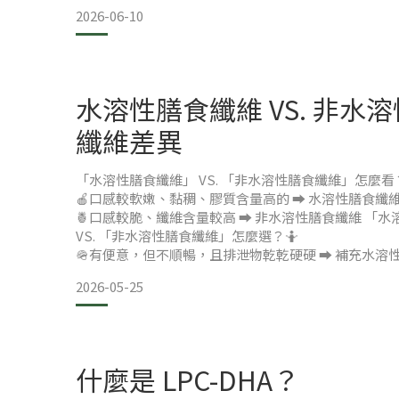
2026-06-10
水溶性膳食纖維 VS. 非水
纖維差異
「水溶性膳食纖維」 VS. 「非水溶性膳食纖維」怎麼看？
🍎口感較軟嫩、黏稠、膠質含量高的 ➡️ 水溶性膳食纖
🍍口感較脆、纖維含量較高 ➡️ 非水溶性膳食纖維 「
VS. 「非水溶性膳食纖維」怎麼選？🤷
🪖有便意，但不順暢，且排泄物乾乾硬硬 ➡️ 補充水溶
🐐有便意，但量少，且排泄物像粒狀 ➡️ 補充水溶性膳
2026-05-25
了嗎？為什麼高纖維不一定能幫助排便呢？ 你是不是
廁所蹲到腳麻，它就是卡在門口出不來呢？像是這樣子
便，我們要選擇的
什麼是 LPC-DHA？