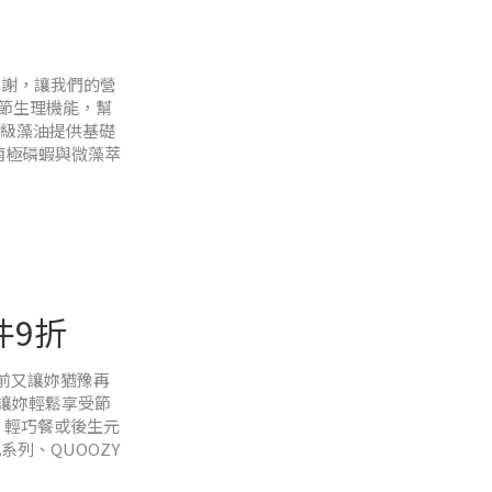
分鐘前飲用完。
代謝，讓我們的營
節生理機能，幫
頂級藻油提供基礎
廠南極磷蝦與微藻萃
而言比益比的成
件9折
當前又讓妳猶豫再
則讓妳輕鬆享受節
飲、輕巧餐或後生元
系列、QUOOZY