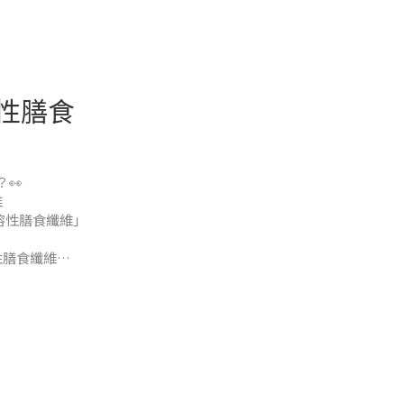
溶性膳食
👀
維
水溶性膳食纖維」
性膳食纖維
食纖維 你便便卡住
也常常有便意，在
乾乾硬硬的便