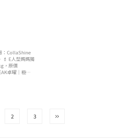
裡的椅子練習起
是牛奶。
：CollaShine
 💄 E人型媽媽獨
kg，原價
EPEAK卓曜｜極淨
權利，實際內容
2
3