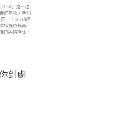
鹼-DHA）是一種
營養好吸收。📚研
輸途徑」 ，其只識別
天然磷蝦提取技術，
維持與精神旺盛
屬的「門票」：
你到處