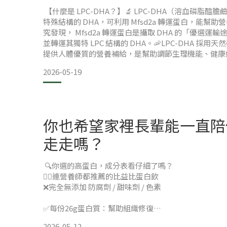
【什麼是 LPC-DHA？】🔬 LPC-DHA（溶血磷脂醯膽
特殊結構的 DHA，可利用 Mfsd2a 轉運蛋白，能幫助
究發現， Mfsd2a 轉運蛋白是攝取 DHA 的「優選運
並轉運其獨特 LPC 結構的 DHA。🦐LPC-DHA 採用
提供人體優質的營養補給，是幫助調節生理機能、健康
的新選擇。 【為什麼 LPC-DHA 如此特別？】1. 專
2026-05-19
Mfsd2a 轉運蛋白
2014 年《Nature》雜
你也希望家裡長輩能一直陪
走走嗎？
🔍你選的高蛋白，成分表看仔細了嗎？
👩‍⚕️連營養師都推薦的比益比蛋白飲
❌完全無添加 防腐劑 / 甜味劑 / 色素
✅每份26g蛋白質：幫助組織修復
✅11株乳酸菌：維持消化道機能
2026-05-12