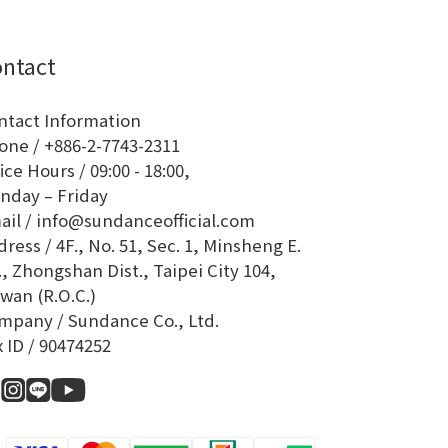
ntact
ntact Information
one / +886-2-7743-2311
ice Hours / 09:00 - 18:00,
nday – Friday
ail / info@sundanceofficial.com
ress / 4F., No. 51, Sec. 1, Minsheng E.
, Zhongshan Dist., Taipei City 104,
wan (R.O.C.)
mpany / Sundance Co., Ltd.
x ID / 90474252