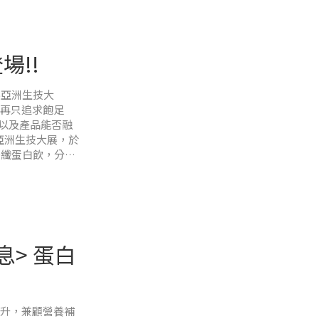
場!!
展亞洲生技大
不再只追求飽足
以及產品能否融
26亞洲生技大展，於
比｜優纖蛋白飲，分享
伴交流健康飲食
展會之一，涵蓋生
息> 蛋白
提升，兼顧營養補