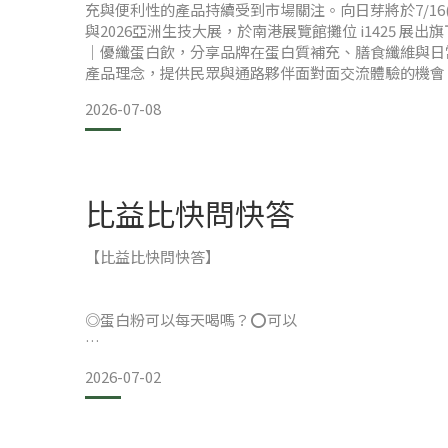
充與便利性的產品持續受到市場關注。向日芽將於7/16(四)
與2026亞洲生技大展，於南港展覽館攤位 i1425 展出旗下 
｜優纖蛋白飲，分享品牌在蛋白質補充、膳食纖維與日
產品理念，提供民眾與通路夥伴面對面交流體驗的機會
技、醫療、保健及精準健康等領域，是亞洲重要的生技
2026-07-08
一。 根據營養學觀點，蛋白質為人體所需的重要營養
是現代人普遍容易攝取不足的營
比益比快問快答
【比益比快問快答】
◎蛋白粉可以每天喝嗎？⭕可以
2026-07-02
◎我沒有運動可以喝蛋白粉嗎？⭕可以
◎可以當下午茶點心喝嗎？⭕可以