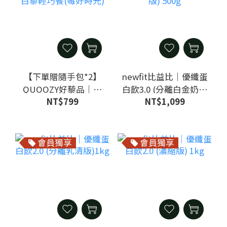
【下單贈隨手包*2】
newfit比益比｜優纖蛋
QUOOZY好藜品｜優
白飲3.0 (分離白金奶素
NT$799
NT$1,099
蛋白藜輕巧餐(莓好時
版) 500g
光)
會員獨享
會員獨享