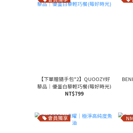
【下單贈隨手包*2】QUOOZY好
BEN
藜品｜優蛋白藜輕巧餐(莓好時光)
NT$799
會員獨享
N