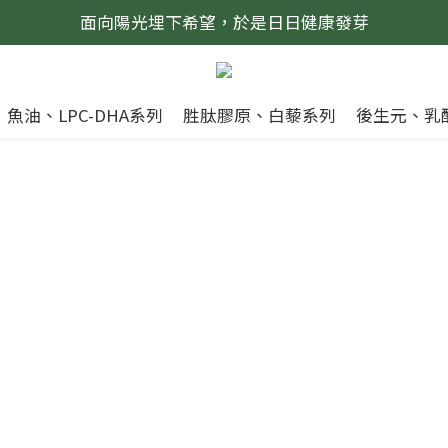
面向陽光埋下希望，於是日日健康發芽
魚油、LPC-DHA系列
胜肽膠原、白藜系列
後生元、乳