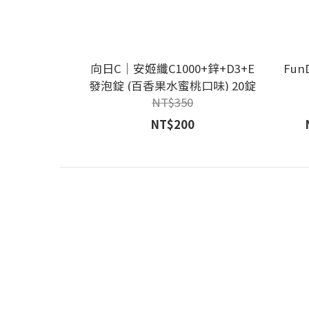
向日C｜安姬纖C1000+鋅+D3+E
Fu
發泡錠 (百香果水蜜桃口味) 20錠
NT$350
NT$200