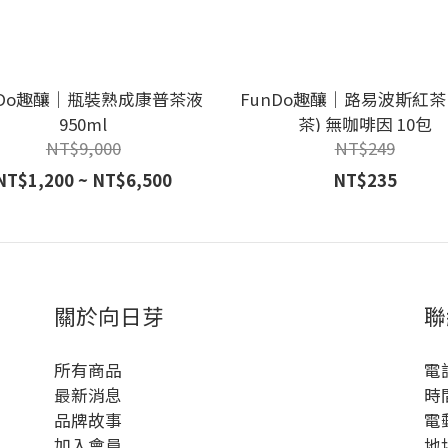
nDo趣釀｜瓶裝熟成康普茶液
FunDo趣釀｜路易波斯紅茶 
950ml
茶) 無咖啡因 10包
NT$9,000
NT$249
NT$1,200 ~ NT$6,500
NT$235
關於向日芽
聯
所有商品
電話
最新消息
時間
品牌故事
電郵
加入會員
地