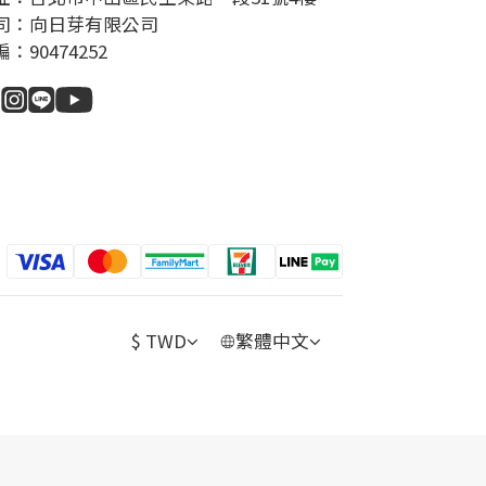
司：向日芽有限公司
：90474252
$
TWD
繁體中文